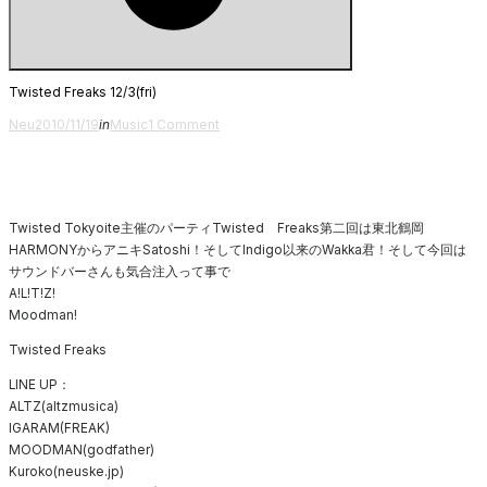
Search
Twisted Freaks 12/3(fri)
Posted
Neu
2010/11/19
in
Music
1 Comment
on
Twisted Tokyoite主催のパーティTwisted Freaks第二回は東北鶴岡
HARMONYからアニキSatoshi！そしてIndigo以来のWakka君！そして今回は
サウンドバーさんも気合注入って事で
A!L!T!Z!
Moodman!
Twisted Freaks
LINE UP：
ALTZ(altzmusica)
IGARAM(FREAK)
MOODMAN(godfather)
Kuroko(neuske.jp)