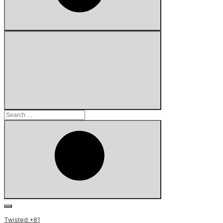
Search
for:
Search
Twisted +81