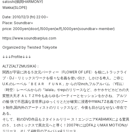
satoshi(鶴岡HARMONY)
Wakka(SLOPE)
Date: 2010/12/3 (fri) 22:00~
Place: Soundbar+
price: 2000yen(door),1500yen(w/f),1000yen(soundbar+ member)
https://www.soundbarplus.com
Organized by Twisted Tokyoite
↓↓↓Profile↓↓↓
ALTZ(ALTZMUSIKA)：
関西が宇宙に誇る５次元パーティー〈FLOWER OF LIFE〉を核に,トラックライ
ブ・DJ・リミックスワークを様々な名義を使い分け、しかける奇人。ご存じ
U.K.のレーベル「ＢＥＡＲ ＦＵＮＫ」か らの12inch,フルアルバム 〈YELL〉
〈時空〉レーベルからの『lalala』やepのリリースなど、ホヤホヤピカピカの大
変態大天才 ＡＬＴＺ!!!今もあらゆるパーティーとセッションをかさね、 アルツ
の愉 快で不思議な音世界はゆっくりとだが確実に浸透中!!!WALTZ名義でのブー
ト制作,国内外のアーティストのリミックスなど、今後も目がはなせない存在で
ある。
そして、初のDVD作品も２タイトルリリー ス！エンジニアKABAMIXによる驚異
の５、１chミックスで異次元へと導く！2007年にはDFAよりMAX MOTIONが
リリース。そして4枚目のアルバムv4リリース。