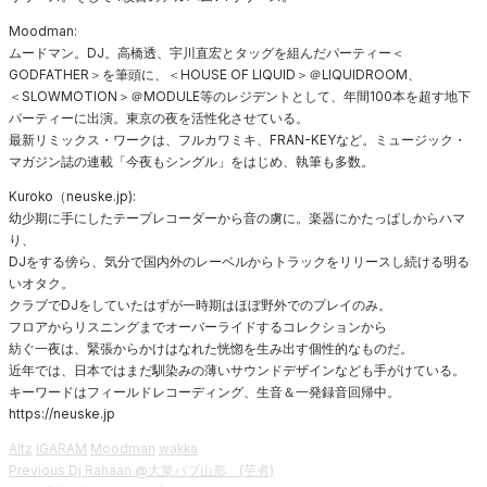
Moodman:
ムードマン。DJ。高橋透、宇川直宏とタッグを組んだパーティー＜
GODFATHER＞を筆頭に、＜HOUSE OF LIQUID＞＠LIQUIDROOM、
＜SLOWMOTION＞＠MODULE等のレジデントとして、年間100本を超す地下
パーティーに出演。東京の夜を活性化させている。
最新リミックス・ワークは、フルカワミキ、FRAN-KEYなど。ミュージック・
マガジン誌の連載「今夜もシングル」をはじめ、執筆も多数。
Kuroko（neuske.jp):
幼少期に手にしたテープレコーダーから音の虜に。楽器にかたっぱしからハマ
り、
DJをする傍ら、気分で国内外のレーベルからトラックをリリースし続ける明る
いオタク。
クラブでDJをしていたはずが一時期はほぼ野外でのプレイのみ。
フロアからリスニングまでオーバーライドするコレクションから
紡ぐ一夜は、緊張からかけはなれた恍惚を生み出す個性的なものだ。
近年では、日本ではまだ馴染みの薄いサウンドデザインなども手がけている。
キーワードはフィールドレコーディング、生音＆一発録音回帰中。
https://neuske.jp
Altz
IGARAM
Moodman
wakka
投
Previous
Previous
Dj Rahaan @大衆パブ山形 (芋煮)