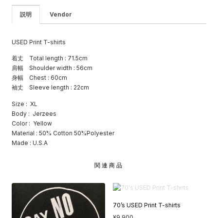
説明
Vendor
USED Print T-shirts
着丈 Total length : 71.5cm
肩幅 Shoulder width : 56cm
身幅 Chest : 60cm
袖丈 Sleeve length : 22cm
Size : XL
Body : Jerzees
Color : Yellow
Material : 50% Cotton 50%Polyester
Made : U.S.A
関連商品
70’s USED Print T-shirts
¥
9,900