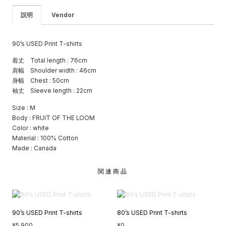
説明
Vendor
90’s USED Print T-shirts
着丈 Total length : 76cm
肩幅 Shoulder width : 46cm
身幅 Chest : 50cm
袖丈 Sleeve length : 22cm
Size : M
Body : FRUIT OF THE LOOM
Color : white
Material : 100% Cotton
Made : Canada
関連商品
90’s USED Print T-shirts
80’s USED Print T-shirts
¥
5,900
¥
0