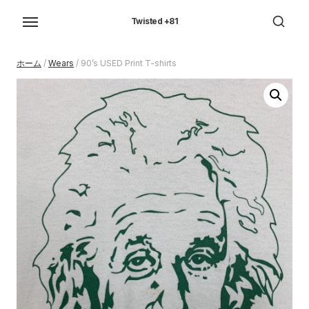
Skip
to
Twisted +81
the
content
ホーム
/
Wears
/ 90’s USED Print T-shirts