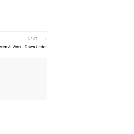
NEXT
Next
Men At Work – Down Under
post: