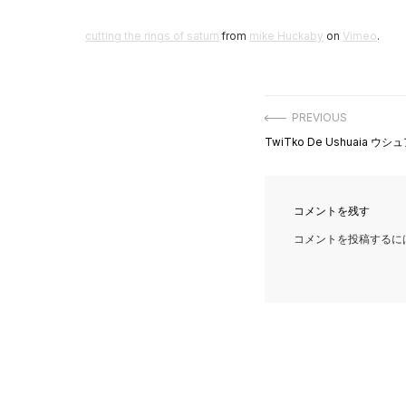
cutting the rings of saturn
from
mike Huckaby
on
Vimeo
.
投
PREVIOUS
稿
Previous
TwiTko De Ushuaia ウ
ナ
post:
ビ
ゲ
ー
シ
コメントを残す
ョ
ン
コメントを投稿するに