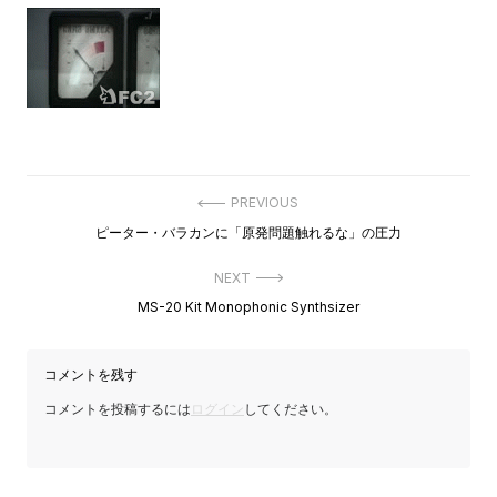
投
PREVIOUS
稿
Previous
ピーター・バラカンに「原発問題触れるな」の圧力
ナ
post:
ビ
ゲ
NEXT
ー
Next
MS-20 Kit Monophonic Synthsizer
シ
post:
ョ
ン
コメントを残す
コメントを投稿するには
ログイン
してください。