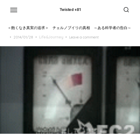
Skip
to
Twisted +81
the
content
＜飽くなき真実の追求＞ チェルノブイリの真相 ～ある科学者の告白～
Posted
2014/01/28
Life&Journey
Leave a comment
on