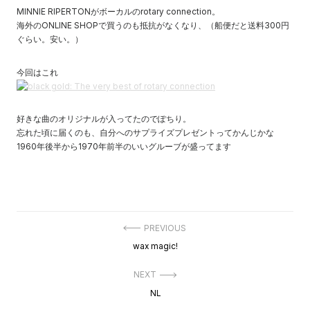
MINNIE RIPERTONがボーカルのrotary connection。
海外のONLINE SHOPで買うのも抵抗がなくなり、（船便だと送料300円
ぐらい。安い。）
今回はこれ
好きな曲のオリジナルが入ってたのでぽちり。
忘れた頃に届くのも、自分へのサプライズプレゼントってかんじかな
1960年後半から1970年前半のいいグルーブが盛ってます
投
PREVIOUS
稿
Previous
wax magic!
ナ
post:
ビ
ゲ
NEXT
ー
Next
NL
シ
post:
ョ