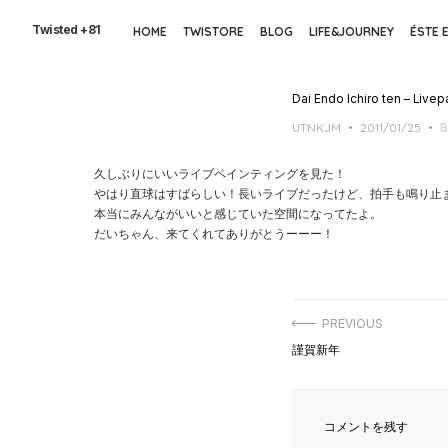
Skip
to
Twisted +81
HOME
TWISTORE
BLOG
LIFE&JOURNEY
ÉSTE 
the
content
Dai Endo Ichiro ten – Livep
Posted
UTNKJM
2011/01/25
B
on
久しぶりにいいライブペインティングを見た！
やはり直球はすばらしい！長いライブだったけど、拍手も鳴り止
本当にみんながいいと感じていた空間になってたよ。
だいちゃん、来てくれてありがとうーーー！
投
PREVIOUS
稿
Previous
謹賀新年
ナ
post:
ビ
ゲ
ー
シ
コメントを残す
ョ