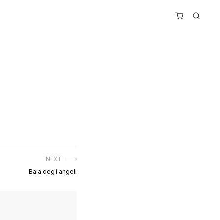
NEXT
Next
Baia degli angeli
post: