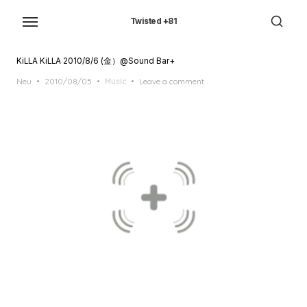
Skip
to
Twisted +81
the
content
KiLLA KiLLA 2010/8/6 (金）@Sound Bar+
Posted
Neu
2010/08/05
Music
Leave a comment
on