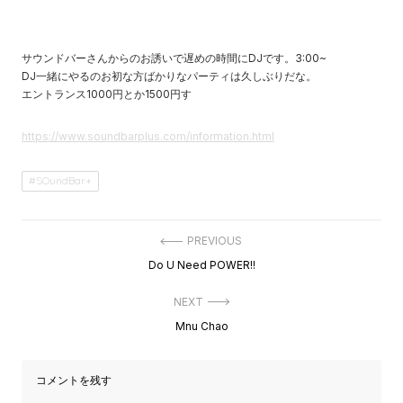
サウンドバーさんからのお誘いで遅めの時間にDJです。3:00~
DJ一緒にやるのお初な方ばかりなパーティは久しぶりだな。
エントランス1000円とか1500円す
https://www.soundbarplus.com/information.html
SOundBar+
投
PREVIOUS
稿
Previous
Do U Need POWER!!
ナ
post:
ビ
ゲ
NEXT
ー
Next
Mnu Chao
シ
post:
ョ
ン
コメントを残す