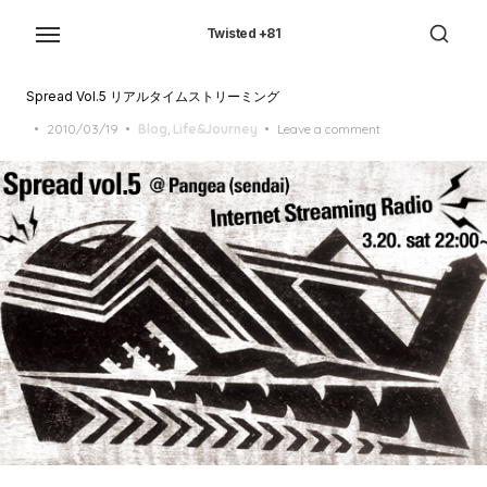
Skip
to
Twisted +81
the
content
Spread Vol.5 リアルタイムストリーミング
Posted
2010/03/19
Blog
,
Life&Journey
Leave a comment
on