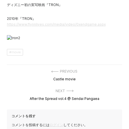
ディズニー初の実写映画『TRON』
2010年『TRON』
https://www.flynnlives.com/media/video/0xendgame.aspx
movie
投
PREVIOUS
稿
Previous
Castle movie
ナ
post:
ビ
ゲ
NEXT
ー
Next
After the Spread vol.4 @ Sendai Pangaea
シ
post:
ョ
ン
コメントを残す
コメントを投稿するには
ログイン
してください。