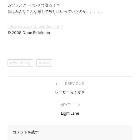
ガツッとグーパンチで登る！？
昔はみんなこんな感じで狩りにいっていたのか。。。。。
https://www.stonenudes.com/
© 2008 Dean Fidelman
Bouldering
sport
投
PREVIOUS
稿
Previous
レーザーらくがき
ナ
post:
ビ
ゲ
NEXT
ー
Next
Light Lane
シ
post:
ョ
ン
コメントを残す