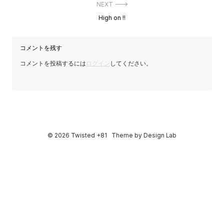
ゲ
NEXT
ー
Next
High on !!
シ
post:
ョ
ン
コメントを残す
コメントを投稿するには
ログイン
してください。
© 2026 Twisted +81
Theme by
Design Lab