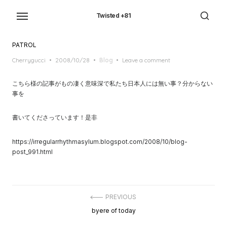
Skip
to
Twisted +81
the
content
PATROL
Posted
Cherrygucci
2008/10/28
Blog
Leave a comment
on
こちら様の記事がもの凄く意味深で私たち日本人には無い事？分からない
事を
書いてくださっています！是非
https://irregularrhythmasylum.blogspot.com/2008/10/blog-
post_991.html
投
PREVIOUS
稿
Previous
byere of today
ナ
post:
ビ