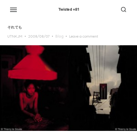
Skip
to
Twisted +81
the
content
それでも
Posted
UTNKJM
2008/08/07
Blog
Leave a comment
on