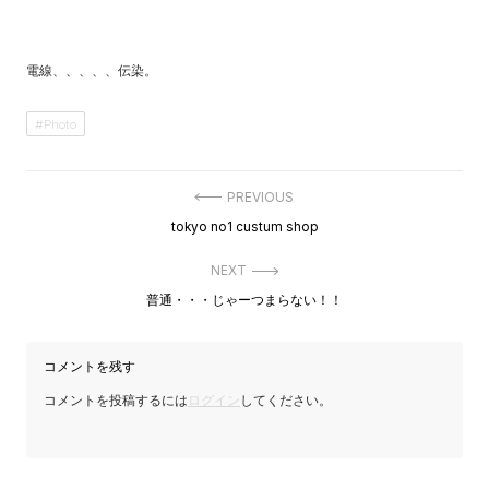
電線、、、、、伝染。
Photo
投
PREVIOUS
稿
Previous
tokyo no1 custum shop
ナ
post:
ビ
ゲ
NEXT
ー
Next
普通・・・じゃーつまらない！！
シ
post:
ョ
ン
コメントを残す
コメントを投稿するには
ログイン
してください。