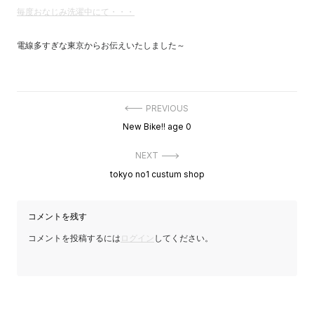
毎度おなじみ洗濯中にて・・・
電線多すぎな東京からお伝えいたしました～
投
PREVIOUS
稿
Previous
New Bike!! age 0
ナ
post:
ビ
ゲ
NEXT
ー
Next
tokyo no1 custum shop
シ
post:
ョ
ン
コメントを残す
コメントを投稿するには
ログイン
してください。