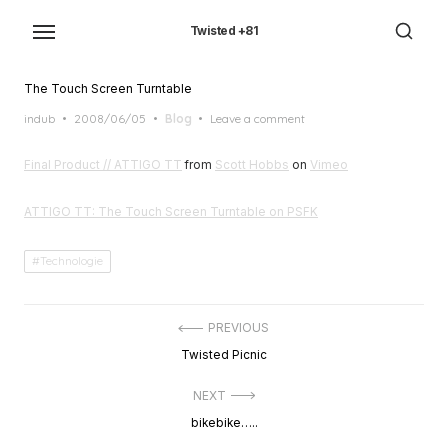
Skip
to
Twisted +81
the
content
The Touch Screen Turntable
Posted
indub
2008/06/05
Blog
Leave a comment
on
Final Product // ATTIGO TT
from
Scott Hobbs
on
Vimeo
ATTIGO TT: The Touch Screen Turntable on PSFK
Technologie
投
PREVIOUS
稿
Previous
Twisted Picnic
ナ
post:
ビ
ゲ
NEXT
ー
Next
bikebike…..
シ
post:
ョ