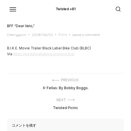
Skip
to
Twisted +81
the
content
BFF “Dear Velo,”
Posted
Cherrygucci
2008/06/02
Pista
Leave a comment
on
B.I.K.E. Movie Trailer Black Label Bike Club (BLBC)
Via
https://pedalmafiablog.livedoor.biz/
投
PREVIOUS
稿
Previous
X-Fellas: By Bobby Boggs.
ナ
post:
ビ
ゲ
NEXT
ー
Next
Twisted Picnic
シ
post:
ョ
ン
コメントを残す