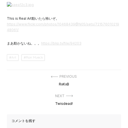
This is Real Art動いたら怖いぞ。
https://www.flickr.com/photos/10468439@N05/sets/721576010219
48061/
まあ動かないね。。。
https://blip.tv/file/94203
Art
Ron Mueck
投
PREVIOUS
稿
Previous
RxKxB
ナ
post:
ビ
ゲ
NEXT
ー
Next
Twisdead!
シ
post:
ョ
ン
コメントを残す