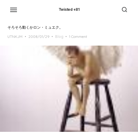
Skip
to
Twisted +81
the
content
そろそろ動くかロン・ミュエク。
Posted
UTNKJM
2008/01/29
Blog
1 Comment
on