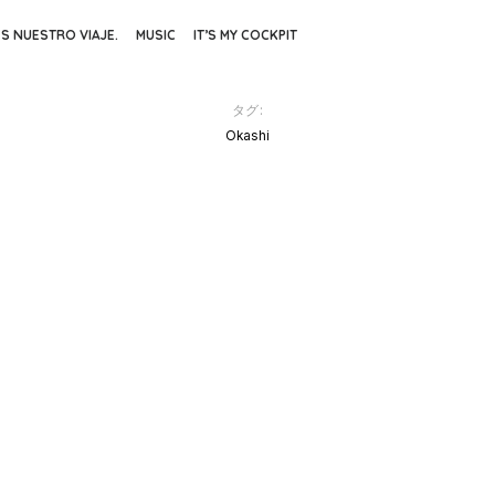
ES NUESTRO VIAJE.
MUSIC
IT’S MY COCKPIT
タグ:
Okashi