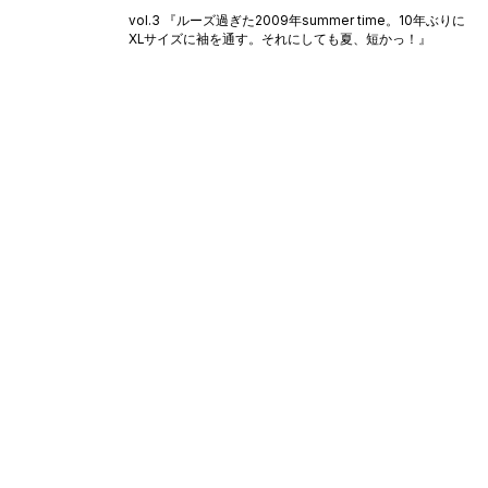
on
vol.3 『ルーズ過ぎた2009年summer time。10年ぶりに
XLサイズに袖を通す。それにしても夏、短かっ！』