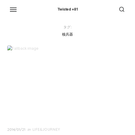
Skip
to
Twisted +81
the
content
タグ:
核兵器
Posted
2014/01/21
in
LIFE&JOURNEY
on