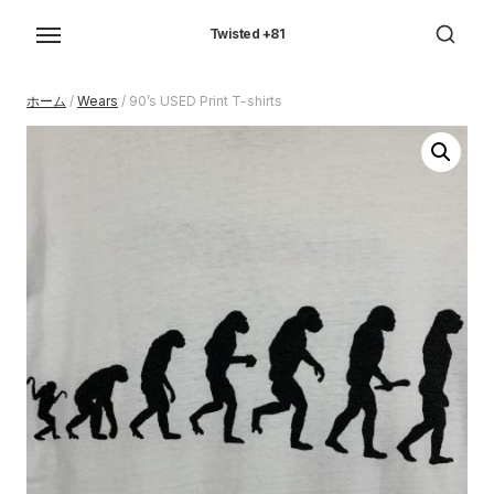
Skip
to
Twisted +81
the
content
ホーム
/
Wears
/ 90’s USED Print T-shirts