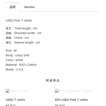
説明
Vendor
USED Print T-shirts
着丈 Total length : cm
肩幅 Shoulder width : cm
身幅 Chest : cm
袖丈 Sleeve length : cm
Size : M
Body : crazy shirt
Color : white
Material : 100% Cotton
Made : U.S.A
関連商品
USED T-shirts
90’s USED Print T-shirts
¥
6,900
¥
6,900