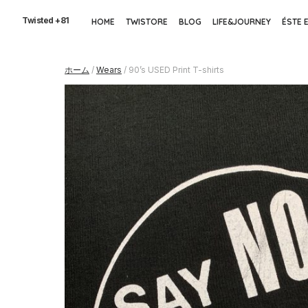
Skip
to
Twisted +81
HOME
TWISTORE
BLOG
LIFE&JOURNEY
ÉSTE 
the
content
ホーム
/
Wears
/ 90’s USED Print T-shirts