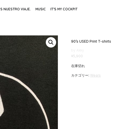
ES NUESTRO VIAJE.
MUSIC
IT’S MY COCKPIT
90’s USED Print T-shirts
by Akky
¥
5,900
在庫切れ
カテゴリー:
Wears