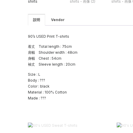
説明
Vendor
90’s USED Print T-shirts
着丈 Total length : 75cm
肩幅 Shoulder width : 48cm
身幅 Chest : 54cm
袖丈 Sleeve length : 20cm
Size : L
Body : ???
Color : black
Material : 100% Cotton
Made : ???