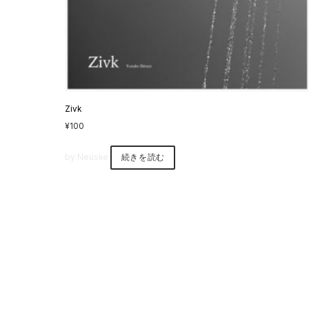
Zivk
¥
100
by Neuske
続きを読む