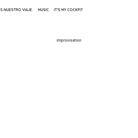
ES NUESTRO VIAJE.
MUSIC
IT’S MY COCKPIT
improvisation