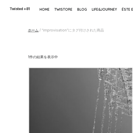
Skip
to
Twisted +81
HOME
TWISTORE
BLOG
LIFE&JOURNEY
ÉSTE 
the
content
ホーム
/ “improvisation”にタグ付けされた商品
1件の結果を表示中