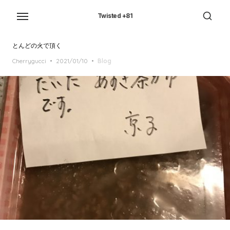
Skip
to
Twisted +81
the
content
とんどの火で頂く
Posted
Cherrygucci
2021/01/10
Blog
on