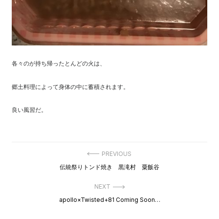
各々のが持ち帰ったとんどの火は、
郷土料理によって身体の中に蓄積されます。
良い風習だ。
投
PREVIOUS
稿
Previous
伝統祭りトンド焼き 黒滝村 粟飯谷
ナ
post:
ビ
ゲ
NEXT
ー
Next
apollo×Twisted+81 Coming Soon…
シ
post:
ョ
ン