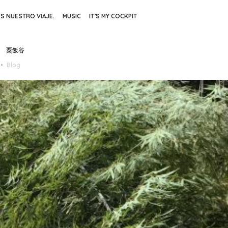
ES NUESTRO VIAJE.
MUSIC
IT’S MY COCKPIT
 粟飯谷
Blog