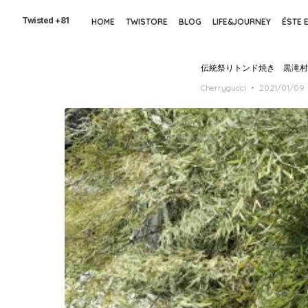
Skip
to
Twisted +81
HOME
TWISTORE
BLOG
LIFE&JOURNEY
ÉSTE 
the
content
伝統祭りトンド焼き 黒滝村
Posted
Cherrygucci
2021/01/09
on