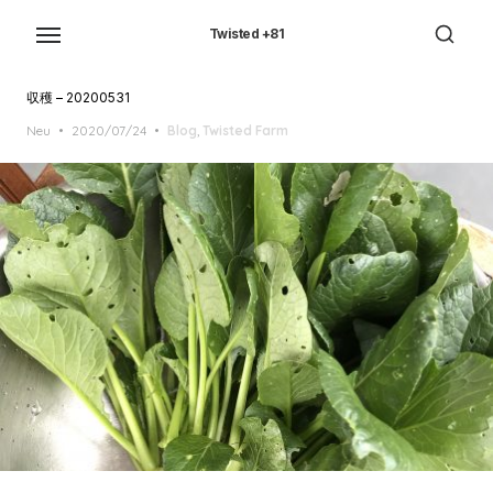
Skip
to
Twisted +81
the
content
収穫 – 20200531
Posted
Neu
2020/07/24
Blog
,
Twisted Farm
on