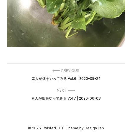
投
PREVIOUS
稿
Previous
素人が畑をやってみる Vol.6 | 2020-05-24
ナ
post:
ビ
ゲ
NEXT
ー
Next
素人が畑をやってみる Vol.7 | 2020-06-03
シ
post:
ョ
ン
© 2026 Twisted +81
Theme by
Design Lab