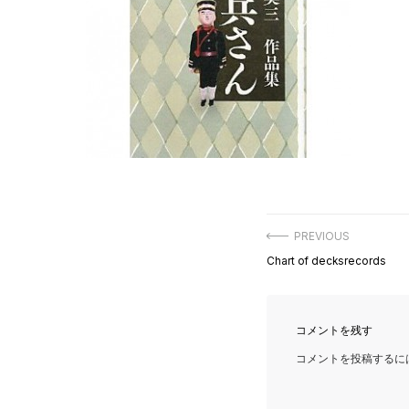
投
PREVIOUS
稿
Previous
Chart of decksrecords
ナ
post:
ビ
ゲ
ー
シ
コメントを残す
ョ
ン
コメントを投稿するに