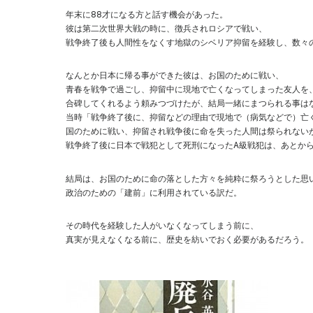
年末に88才になる方と話す機会があった。
彼は第二次世界大戦の時に、徴兵されロシアで戦い、
戦争終了後も人間性をなくす地獄のシベリア抑留を経験し、数々
なんとか日本に帰る事ができた彼は、お国のために戦い、
青春を戦争で過ごし、抑留中に現地で亡くなってしまった友人を
合碑してくれるよう頼みつづけたが、結局一緒にまつられる事は
当時「戦争終了後に、抑留などの理由で現地で（病気などで）亡
国のために戦い、抑留され戦争後に命を失った人間は祭られない
戦争終了後に日本で戦犯として死刑になったA級戦犯は、あとか
結局は、お国のために命の落とした方々を純粋に祭ろうとした思
政治のための「建前」に利用されている訳だ。
その時代を経験した人がいなくなってしまう前に、
真実が見えなくなる前に、歴史を紡いでおく必要があるだろう。