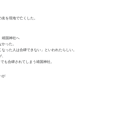
の友を現地で亡くした。
、靖国神社へ
なかった。
くなった人は合碑できない」といわれたらしい。
が、
らでも合碑されてしまう靖国神社。
いが