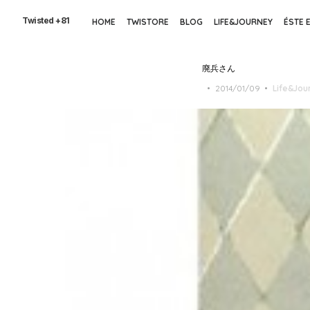
Skip
to
Twisted +81
HOME
TWISTORE
BLOG
LIFE&JOURNEY
ÉSTE 
the
content
廃兵さん
Posted
2014/01/09
Life&Jou
on