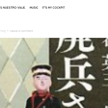
ES NUESTRO VIAJE.
MUSIC
IT’S MY COCKPIT
rney
Leave a comment